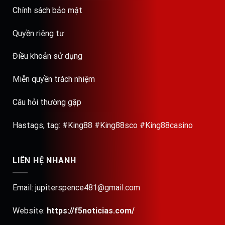
Chính sách bảo mật
Quyền riêng tư
Điều khoản sử dụng
Miễn quyền trách nhiệm
Câu hỏi thường gặp
Hastags, tag: #King88 #King88sco #King88casino
LIÊN HỆ NHANH
Email:
jupiterspence481@gmail.com
Website:
https://f5noticias.com/