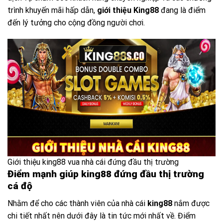
trình khuyến mãi hấp dẫn,
giới thiệu King88
đang là điểm
đến lý tưởng cho cộng đồng người chơi.
Giới thiệu king88 vua nhà cái đứng đầu thị trường
Điểm mạnh giúp king88 đứng đầu thị trường
cá độ
Nhằm để cho các thành viên của nhà cái
king88
nắm được
chi tiết nhất nên dưới đây là tin tức mới nhất về. Điểm