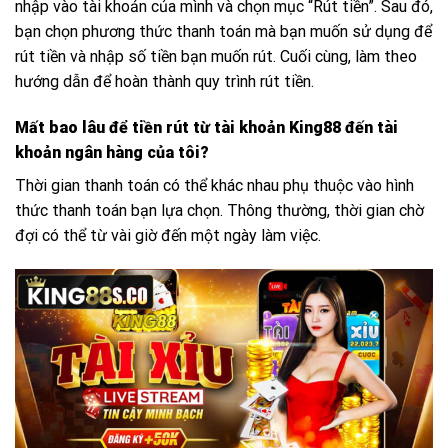
nhập vào tài khoản của mình và chọn mục “Rút tiền”. Sau đó,
bạn chọn phương thức thanh toán mà bạn muốn sử dụng để
rút tiền và nhập số tiền bạn muốn rút. Cuối cùng, làm theo
hướng dẫn để hoàn thành quy trình rút tiền.
Mất bao lâu để tiền rút từ tài khoản King88 đến tài
khoản ngân hàng của tôi?
Thời gian thanh toán có thể khác nhau phụ thuộc vào hình
thức thanh toán bạn lựa chọn. Thông thường, thời gian chờ
đợi có thể từ vài giờ đến một ngày làm việc.