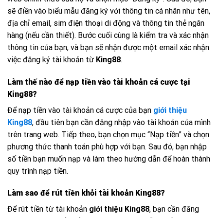
sẽ điền vào biểu mẫu đăng ký với thông tin cá nhân như tên,
địa chỉ email, sim điện thoại di động và thông tin thẻ ngân
hàng (nếu cần thiết). Bước cuối cùng là kiểm tra và xác nhận
thông tin của bạn, và bạn sẽ nhận được một email xác nhận
việc đăng ký tài khoản từ
King88
.
Làm thế nào để nạp tiền vào tài khoản cá cược tại
King88?
Để nạp tiền vào tài khoản cá cược của bạn
giới thiệu
King88
, đầu tiên bạn cần đăng nhập vào tài khoản của mình
trên trang web. Tiếp theo, bạn chọn mục “Nạp tiền” và chọn
phương thức thanh toán phù hợp với bạn. Sau đó, bạn nhập
số tiền bạn muốn nạp và làm theo hướng dẫn để hoàn thành
quy trình nạp tiền.
Làm sao để rút tiền khỏi tài khoản King88?
Để rút tiền từ tài khoản
giới thiệu King88
, bạn cần đăng