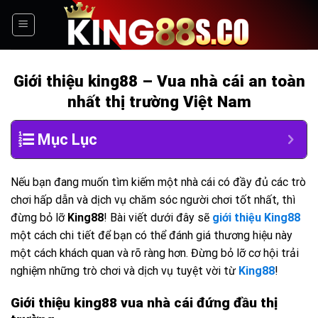
Skip
to
content
Giới thiệu king88 – Vua nhà cái an toàn
nhất thị trường Việt Nam
Mục Lục
Nếu bạn đang muốn tìm kiếm một nhà cái có đầy đủ các trò
chơi hấp dẫn và dịch vụ chăm sóc người chơi tốt nhất, thì
đừng bỏ lỡ
King88
! Bài viết dưới đây sẽ
giới thiệu King88
một cách chi tiết để bạn có thể đánh giá thương hiệu này
một cách khách quan và rõ ràng hơn. Đừng bỏ lỡ cơ hội trải
nghiệm những trò chơi và dịch vụ tuyệt vời từ
King88
!
Giới thiệu king88 vua nhà cái đứng đầu thị