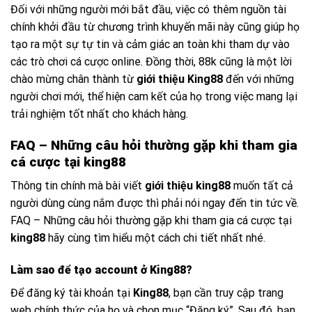
Đối với những người mới bắt đầu, việc có thêm nguồn tài
chính khởi đầu từ chương trình khuyến mãi này cũng giúp họ
tạo ra một sự tự tin và cảm giác an toàn khi tham dự vào
các trò chơi cá cược online. Đồng thời, 88k cũng là một lời
chào mừng chân thành từ
giới thiệu King88
đến với những
người chơi mới, thể hiện cam kết của họ trong việc mang lại
trải nghiệm tốt nhất cho khách hàng.
FAQ – Những câu hỏi thường gặp khi tham gia
cá cược tại king88
Thông tin chính mà bài viết
giới thiệu king88
muốn tất cả
người dùng cùng nắm được thì phải nói ngay đến tin tức về.
FAQ – Những câu hỏi thường gặp khi tham gia cá cược tại
king88
hãy cùng tìm hiểu một cách chi tiết nhất nhé.
Làm sao để tạo account ở King88?
Để đăng ký tài khoản tại
King88
, bạn cần truy cập trang
web chính thức của họ và chọn mục “Đăng ký”. Sau đó, bạn