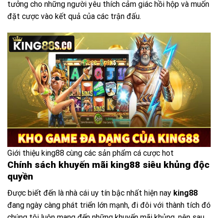
tưởng cho những người yêu thích cảm giác hồi hộp và muốn
đặt cược vào kết quả của các trận đấu.
Giới thiệu king88 cùng các sản phẩm cá cược hot
Chính sách khuyến mãi king88 siêu khủng độc
quyền
Được biết đến là nhà cái uy tín bậc nhất hiện nay
king88
đang ngày càng phát triển lớn mạnh, đi đôi với thành tích đó
chúng tôi luôn mang đến những khuyến mãi khủng, nên sau